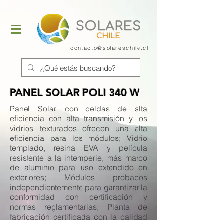
contacto@solareschile.cl
PANEL SOLAR POLI 340 W
Panel Solar, con celdas de alta
eficiencia con alta transmisión y los
vidrios texturados ofrecen una alta
eficiencia para los módulos; Vidrio
templado, resina EVA y película
resistente a la intemperie, más marco
de aluminio para uso extendido en
exteriores; Módulos probados
independientemente para garantizar la
conformidad con certificación y
normas reglamentarias; Planta de
fabricación certificada con la calidad